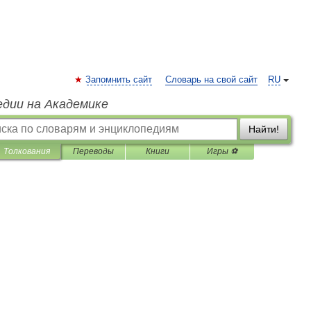
Запомнить сайт
Словарь на свой сайт
RU
едии на Академике
Найти!
Толкования
Переводы
Книги
Игры ⚽