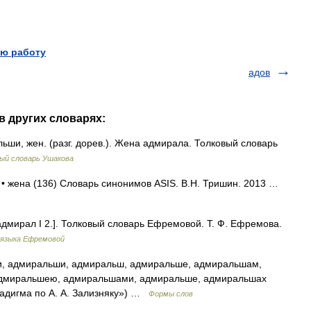
ю работу
адов
в других словарях:
, жен. (разг. дорев.). Жена адмирала. Толковый словарь
ый словарь Ушакова
 • жена (136) Словарь синонимов ASIS. В.Н. Тришин. 2013 …
дмирал I 2.]. Толковый словарь Ефремовой. Т. Ф. Ефремова.
 языка Ефремовой
, адмиральши, адмиральш, адмиральше, адмиральшам,
адмиральшею, адмиральшами, адмиральше, адмиральшах
радигма по А. А. Зализняку») …
Формы слов