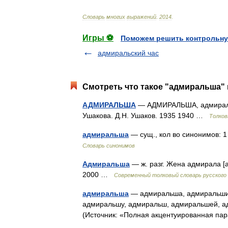
Словарь
многих
выражений
.
2014
.
Игры ⚽
Поможем решить контрольну
адмиральский час
Смотреть что такое "адмиральша" 
АДМИРАЛЬША
— АДМИРАЛЬША, адмиральши
Ушакова. Д.Н. Ушаков. 1935 1940 …
Толков
адмиральша
— сущ., кол во синонимов: 1
Словарь синонимов
Адмиральша
— ж. разг. Жена адмирала [а
2000 …
Современный толковый словарь русского
адмиральша
— адмиральша, адмиральши
адмиральшу, адмиральш, адмиральшей, 
(Источник: «Полная акцентуированная па