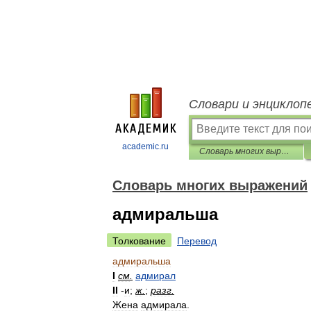
Словари и энциклоп
academic.ru
Словарь многих выражений
Словарь многих выражений
адмиральша
Толкование
Перевод
адмиральша
I
см
.
адмирал
II
-
и
;
ж
.
;
разг
.
Жена
адмирала
.