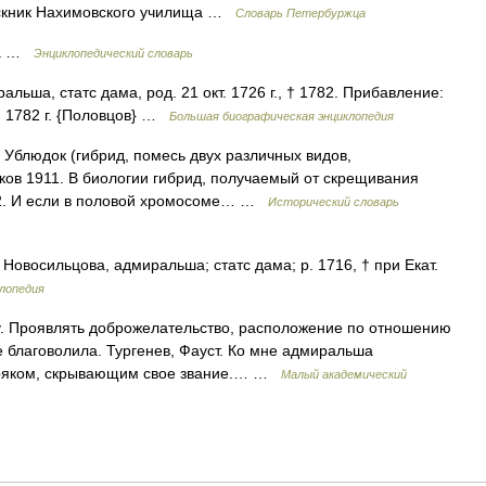
кник Нахимовского училища …
Словарь Петербуржца
ла …
Энциклопедический словарь
льша, статс дама, род. 21 окт. 1726 г., † 1782. Прибавление:
я 1782 г. {Половцов} …
Большая биографическая энциклопедия
1. Ублюдок (гибрид, помесь двух различных видов,
ков 1911. В биологии гибрид, получаемый от скрещивания
 2. И если в половой хромосоме… …
Исторический словарь
овосильцова, адмиральша; статс дама; р. 1716, † при Екат.
лопедия
му. Проявлять доброжелательство, расположение по отношению
не благоволила. Тургенев, Фауст. Ко мне адмиральша
моряком, скрывающим свое звание.… …
Малый академический