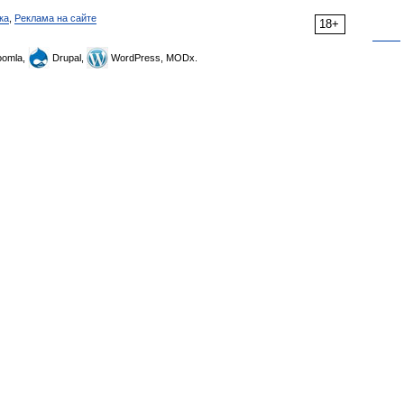
ка
,
Реклама на сайте
18+
omla,
Drupal,
WordPress, MODx.